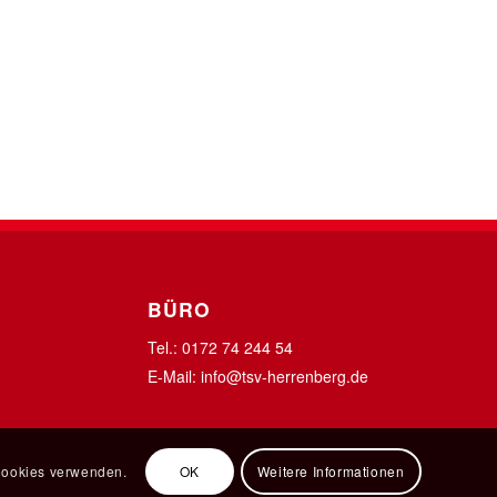
BÜRO
Tel.: 0172 74 244 54
E-Mail:
info@tsv-herrenberg.de
 Cookies verwenden.
OK
Weitere Informationen